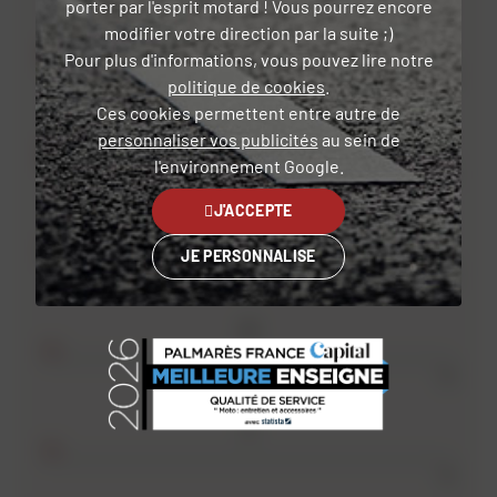
RÉPARTITION DES NOTES
porter par l'esprit motard ! Vous pourrez encore
5
modifier votre direction par la suite ;)
Pour plus d'informations, vous pouvez lire notre
5
politique de cookies
.
Ces cookies permettent entre autre de
4
personnaliser vos publicités
au sein de
l'environnement Google.
1
J'ACCEPTE
3
JE PERSONNALISE
0
2
0
1
0