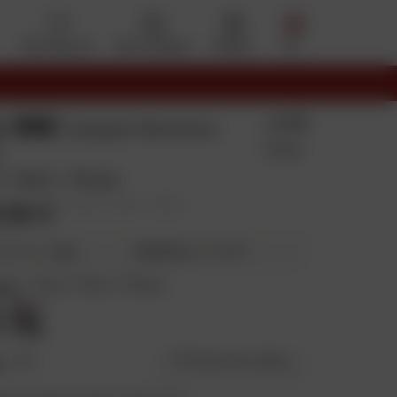
Mes favoris
Mon compte
Panier
Menu
L ONE
4.7/5
Casque Nemesis
7 Avis
c
 / Noir / Rose
9,99 €
Prix public conseillé : 119,99 €
30,02 €
4X
puis 29,99 €
ieurs fois
eur
:
Gris / Noir / Rose
e
:
XL
Guide des tailles