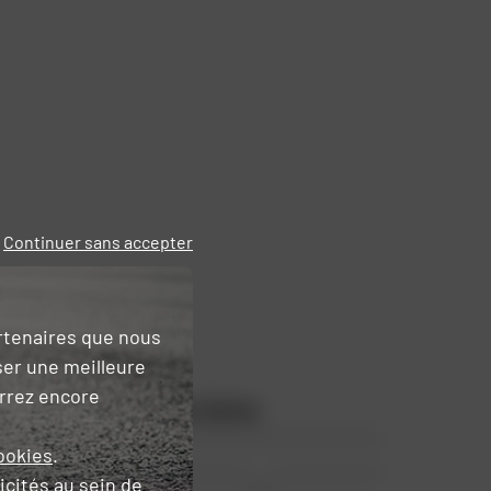
Continuer sans accepter
artenaires que nous
ser une meilleure
urrez encore
Les points forts
ookies
.
icités
au sein de