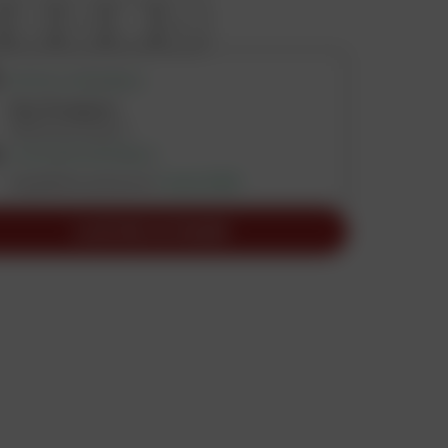
S
M
L
XL
RETRAIT DISPONIBLE
Dans 19 magasins
Vérifier les stocks
LIVRAISON DISPONIBLE
Expédition prévue le
7 août 2026
AJOUTER AU PANIER