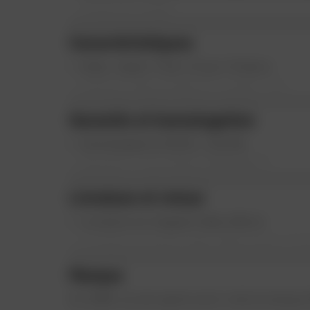
niveau du visage.
Extracteurs d'air situés à l'arrière permett
Caractéristiques
Style : Quad / Trial / Cross / Enduro
Intérieur Démontable Et Lavable : Oui
Nombre De Calottes : 1
Garantie et homologation
Modèle : All One - Nemesis
Homologation ECE22 : E22.06
Garantie : 5 Ans (client MON DAFY)
Livraison et retour
Livraison en magasin Dafy offerte
Livraison en point relais offerte (pour 
ou égale à 50€)
Marque
Éligible à la livraison Chronopost à domic
en France métropolitaine avec un supplém
En 2006, six ans après avoir créé la marqu