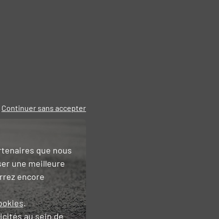
Continuer sans accepter
artenaires que nous
ser une meilleure
urrez encore
ookies
.
icités
au sein de