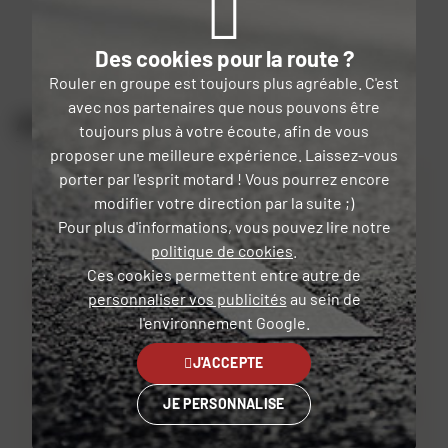
Casque Track Graphic Zoom:
Des cookies pour la route ?
L'expérience de nos clients
Rouler en groupe est toujours plus agréable. C'est
avec nos partenaires que nous pouvons être
Avis
toujours plus à votre écoute, afin de vous
proposer une meilleure expérience. Laissez-vous
porter par l'esprit motard ! Vous pourrez encore
5.0
/5
modifier votre direction par la suite ;)
Basé sur 1 avis
Pour plus d'informations, vous pouvez lire notre
RÉPARTITION DES NOTES
politique de cookies
.
Ces cookies permettent entre autre de
5
personnaliser vos publicités
au sein de
1
l'environnement Google.
J'ACCEPTE
4
JE PERSONNALISE
0