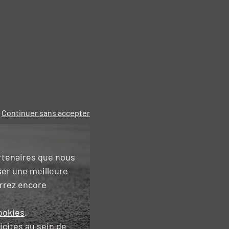
Continuer sans accepter
artenaires que nous
ser une meilleure
urrez encore
ookies
.
icités
au sein de