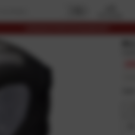
Mon garage
LIVRAISON OFFERTE EN RELAIS DÈS 69€
AL
Car
23
En plus
Taill
XS