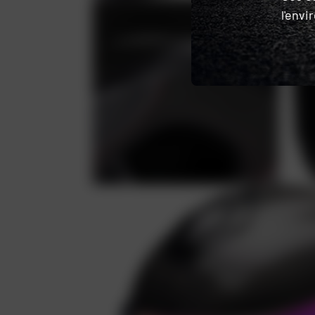
l'env