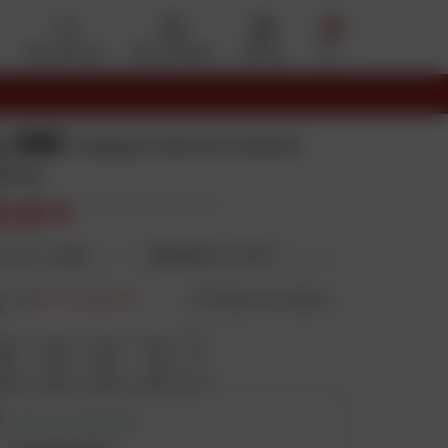
Mes favoris
Mon compte
Panier
Menu
L ONE
Casque Veloce Carbon
bone
9,99 €
Prix public conseillé : 299,99 €
60,02 €
4X
puis 59,99 €
ieurs fois
e
:
S
Prix en baisse
Guide des tailles
S
M
L
XL
RETRAIT DISPONIBLE