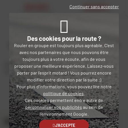
534,59 €
546,60 €
Continuer sans accepter
Prix public conseillé : 659,99 €
Prix public conseillé : 700 €
Casque X-804 RS Ultra-Carbon
Des cookies pour la route ?
Liquido: L'expérience de nos clients
Rouler en groupe est toujours plus agréable. C'est
avec nos partenaires que nous pouvons être
toujours plus à votre écoute, afin de vous
Pas encore d'avis, mais ça ne saurait tarder, la Dafy Team
proposer une meilleure expérience. Laissez-vous
est encore occupée à en profiter !
porter par l'esprit motard ! Vous pourrez encore
modifier votre direction par la suite ;)
Pour plus d'informations, vous pouvez lire notre
politique de cookies
.
Ces cookies permettent entre autre de
Voir la politique des avis
personnaliser vos publicités
au sein de
l'environnement Google.
Complétez votre équipement
J'ACCEPTE