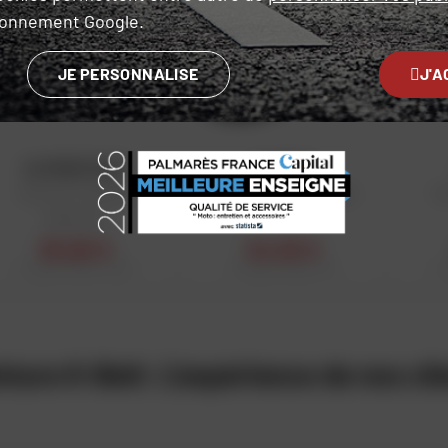
ironnement Google.
JE PERSONNALISE
J'A
ALPINESTARS
DAINESE
Ceinture Lombaire
Ceinture Lombaire High
Ce
Sequence
35,90 €
34,30 €
Prix public conseillé : 39,95 €
Prix public conseillé : 49 €
Prix
nture K-Belt: L'expérience de nos cli