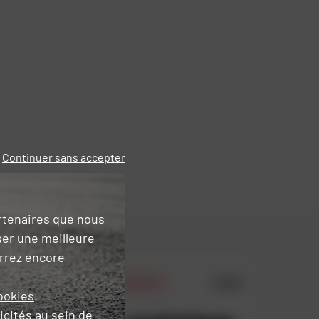
Continuer sans accepter
artenaires que nous
ser une meilleure
urrez encore
5.0/5
4.5/5
PRIX DAFY
ookies
.
icités
au sein de