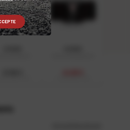
CCEPTE
ACERBIS
ACERBIS
inture Profile 2.0
Ceinture Motobrand 2.0
47,95 €
42,89 €
 public conseillé : 47,95 €
Prix public conseillé : 52,95 €
ents
Voir la politique des avis