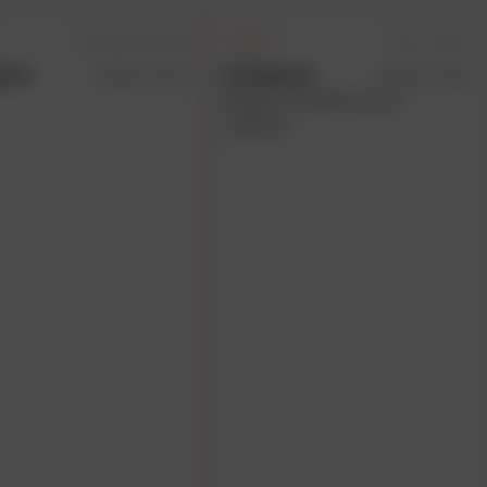
6 décembre 2019
20 juin 2020
mous
Anonymous
Couleur : Noir
Couleur : Noir
Manque cruellement de
maintien.