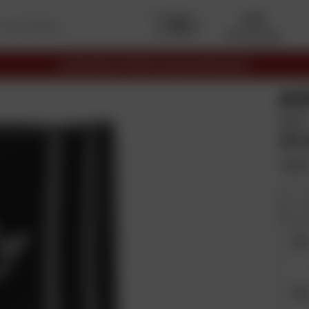
Mon garage
LIVRAISON OFFERTE EN RELAIS DÈS 69€
AC
Noir
26,
Taill
S / 