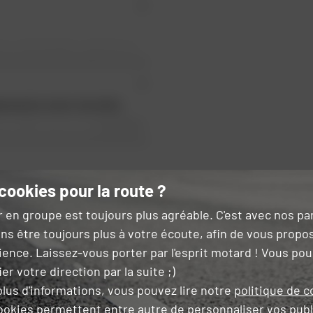
toute commande supérieure
ile en 24h ouvrés (payant
ent de 20€ pour la corse)
ements moto Acerbis
.
e en 48h à 72h ouvrés (offert
uis 1973, pour vos
protège-
 à 199€)
els, comme la boue ou les
les protections
pare-
ion et protection
cookies pour la route ?
 des
bottes tout-terrain
 et en Belgique
r en groupe est toujours plus agréable. C'est avec nos p
artir de matériaux
ns être toujours plus à votre écoute, afin de vous propo
us attendre.
ience. Laissez-vous porter par l'esprit motard ! Vous po
er votre direction par la suite ;)
5.0/5
3.0/5
PRIX DAFY
PRIX DAFY
lus d'informations, vous pouvez lire notre
politique de c
ookies permettent entre autre de
personnaliser vos publ