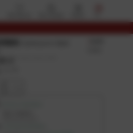
Mes favoris
Mon compte
Panier
Menu
ERBIS
3.0/5
Ceinture K-Belt
2 Avis
95 €
Prix public conseillé : 26,95 €
e
:
S / M
M
L / XL
RETRAIT DISPONIBLE
Dans 1 magasins
Vérifier les stocks
LIVRAISON DISPONIBLE