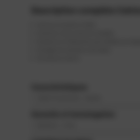
Description complète Ceintu
Ceinture Acerbis K-Belt.
Extérieur de la ceinture lavable.
Doublure en Néoprène perméable protégea
Soulage les douleurs dorsales.
Fermeture velcro.
Caractéristiques
Taille Protections : Adulte
Garantie et homologation
Garantie : 2 Ans