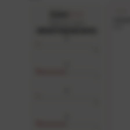
3.0
/5
Anony
Basé sur 2 avis
bien
RÉPARTITION DES NOTES
5
0
4
1
3
0
2
1