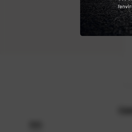
l'env
Cei
Avis