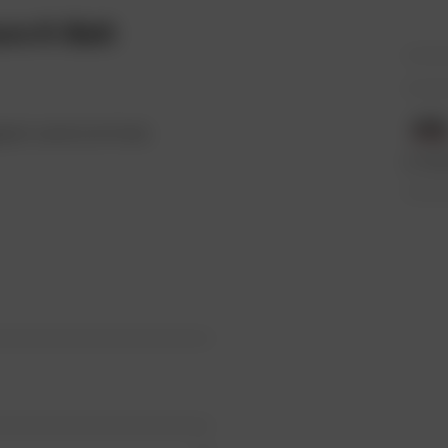
re K-Belt
nt contre le froid.
Tout-ter