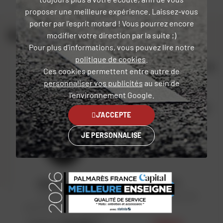
proposer une meilleure expérience. Laissez-vous
porter par l'esprit motard ! Vous pourrez encore
Complétez votre équipement
modifier votre direction par la suite ;)
Pour plus d'informations, vous pouvez lire notre
politique de cookies
.
4.0/5
PRIX FLASH
Ces cookies permettent entre autre de
personnaliser vos publicités
au sein de
l'environnement Google.
J'ACCEPTE
JE PERSONNALISE
BRIDGESTONE
CHAFT
Pneu G&L L303
Démonte pneu 240
3.00/ R 19 49 S TT (arrière)