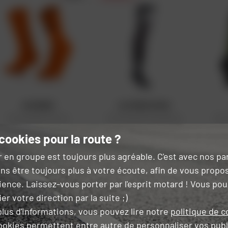
ACERBIS
ALPINESTARS
Chaussettes Cotton
Chaussettes Knee Brace
Chau
9,95 €
44,90 €
cookies pour la route ?
Prix public conseillé : 9,95 €
Prix public conseillé : 49,95 €
Prix
r en groupe est toujours plus agréable. C'est avec nos p
ns être toujours plus à votre écoute, afin de vous propo
ience. Laissez-vous porter par l'esprit motard ! Vous po
s X-Leg Pro Socks: L'expérience de 
er votre direction par la suite ;)
lus d'informations, vous pouvez lire notre
politique de c
ookies permettent entre autre de
personnaliser vos publ