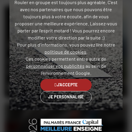
Rouler en groupe est toujours plus agréable. C'est
avec nos partenaires que nous pouvons être
toujours plus à votre écoute, afin de vous
proposer une meilleure expérience. Laissez-vous
porter par l'esprit motard ! Vous pourrez encore
modifier votre direction par la suite ;)
Pour plus d'informations, vous pouvez lire notre
politique de cookies
.
Programme fidélité Mon
Ces cookies permettent entre autre de
personnaliser vos publicités
au sein de
Dafy
l'environnement Google.
J'ACCEPTE
JE M'INSCRIS GRATUITEMENT
JE PERSONNALISE