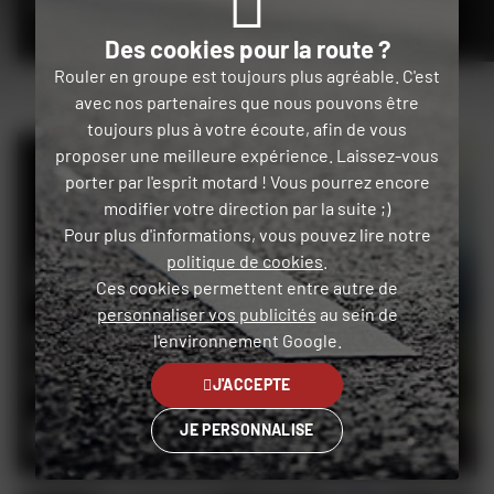
moto d'enduro ?
hiver ?
JE DÉCOUVRE
JE DÉCOUVRE
Des cookies pour la route ?
Rouler en groupe est toujours plus agréable. C'est
avec nos partenaires que nous pouvons être
toujours plus à votre écoute, afin de vous
proposer une meilleure expérience. Laissez-vous
porter par l'esprit motard ! Vous pourrez encore
modifier votre direction par la suite ;)
Pour plus d'informations, vous pouvez lire notre
politique de cookies
.
Ces cookies permettent entre autre de
personnaliser vos publicités
au sein de
Programme fidélité Mon
l'environnement Google.
Dafy
J'ACCEPTE
JE PERSONNALISE
JE M'INSCRIS GRATUITEMENT