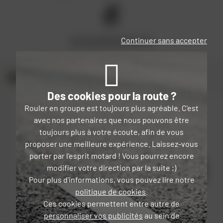
Continuer sans accepter
Voir la politique des avis
Complétez votre équipement
Des cookies pour la route ?
Rouler en groupe est toujours plus agréable. C'est
PRIX DAFY
avec nos partenaires que nous pouvons être
toujours plus à votre écoute, afin de vous
proposer une meilleure expérience. Laissez-vous
porter par l'esprit motard ! Vous pourrez encore
modifier votre direction par la suite ;)
Pour plus d'informations, vous pouvez lire notre
politique de cookies
.
Ces cookies permettent entre autre de
personnaliser vos publicités
au sein de