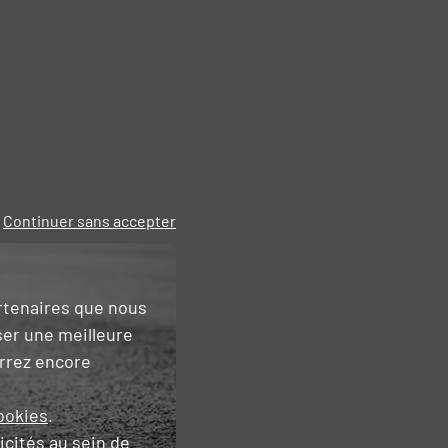
Continuer sans accepter
artenaires que nous
ser une meilleure
urrez encore
ookies
.
icités
au sein de