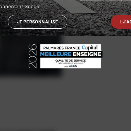
ironnement Google.
JE PERSONNALISE
J'A