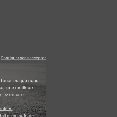
Continuer sans accepter
artenaires que nous
ser une meilleure
urrez encore
ookies
.
icités
au sein de