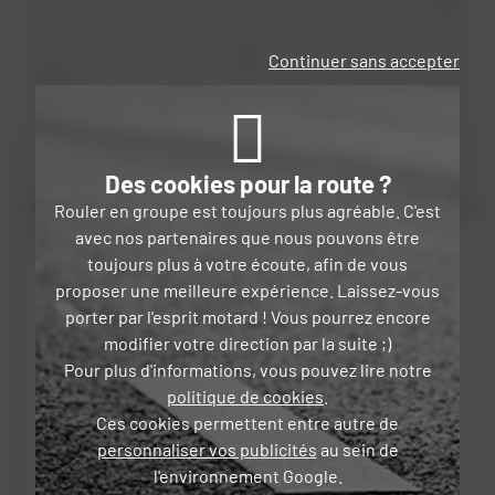
0
1
Continuer sans accepter
0
18 février 2026
14 dé
Des cookies pour la route ?
Eric
Romain
Couleur : Fumé foncé
Couleur :
Rouler en groupe est toujours plus agréable. C'est
qualité attendue
💪😉👌👍
avec nos partenaires que nous pouvons être
toujours plus à votre écoute, afin de vous
proposer une meilleure expérience. Laissez-vous
porter par l'esprit motard ! Vous pourrez encore
modifier votre direction par la suite ;)
Pour plus d'informations, vous pouvez lire notre
politique de cookies
.
Ces cookies permettent entre autre de
personnaliser vos publicités
au sein de
l'environnement Google.