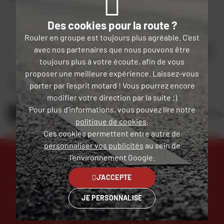
Votre type de moto
Des cookies pour la route ?
Rouler en groupe est toujours plus agréable. C'est
avec nos partenaires que nous pouvons être
OK
toujours plus à votre écoute, afin de vous
proposer une meilleure expérience. Laissez-vous
En soumettant ce formulaire, je reconnais avoir lu et accepté
la charte de
porter par l'esprit motard ! Vous pourrez encore
confidentialité
.
modifier votre direction par la suite ;)
Pour plus d'informations, vous pouvez lire notre
Retrouvez toute l'actualité moto sur notre blog.
politique de cookies
.
JE DÉCOUVRE
Ces cookies permettent entre autre de
personnaliser vos publicités
au sein de
l'environnement Google.
J'ACCEPTE
DES EXPERTS
LIVRAISON
À VOTRE ÉCOUTE
OFFERTE
JE PERSONNALISE