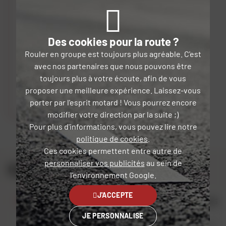
Des cookies pour la route ?
Rouler en groupe est toujours plus agréable. C'est
avec nos partenaires que nous pouvons être
toujours plus à votre écoute, afin de vous
proposer une meilleure expérience. Laissez-vous
porter par l'esprit motard ! Vous pourrez encore
modifier votre direction par la suite ;)
Pour plus d'informations, vous pouvez lire notre
Voir la politique des avis
politique de cookies
.
Ces cookies permettent entre autre de
personnaliser vos publicités
au sein de
Complétez votre équipement
l'environnement Google.
J'ACCEPTE
4.9/5
4.8/5
PRIX DAFY
PRIX DAFY
JE PERSONNALISE