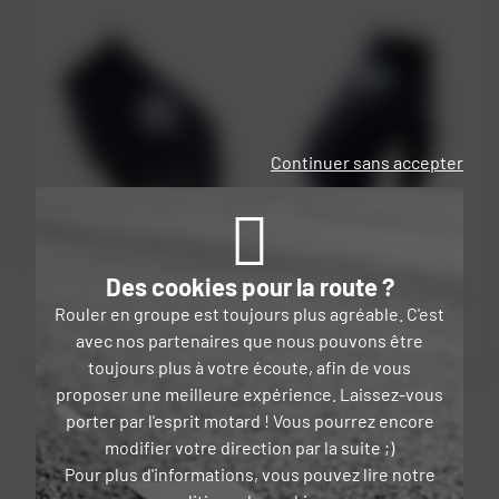
sans plus attendre.
Continuer sans accepter
FOX
PULL-IN
Des cookies pour la route ?
Gants enfant Dirtpaw
Gants Enfant Original Kid
Rouler en groupe est toujours plus agréable. C'est
19,99 €
19 €
avec nos partenaires que nous pouvons être
Prix public conseillé : 19,99 €
Prix public conseillé : 19 €
toujours plus à votre écoute, afin de vous
proposer une meilleure expérience. Laissez-vous
porter par l'esprit motard ! Vous pourrez encore
Gants enfant CE MX X-K Kid:
modifier votre direction par la suite ;)
Pour plus d'informations, vous pouvez lire notre
L'expérience de nos clients