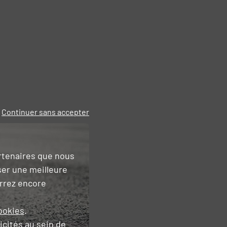
Continuer sans accepter
artenaires que nous
ser une meilleure
urrez encore
ookies
.
icités
au sein de