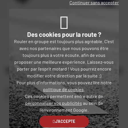
Continuer sans accepter
SHOT
SHOT
Gants Core
Gants Vision Tech
Des cookies pour la route ?
30,09 €
29,69 €
Rouler en groupe est toujours plus agréable. C'est
Prix public conseillé : 42,99 €
Prix public conseillé : 29,99 €
avec nos partenaires que nous pouvons être
toujours plus à votre écoute, afin de vous
proposer une meilleure expérience. Laissez-vous
porter par l'esprit motard ! Vous pourrez encore
Gants Lite: L'expérience de nos clients
modifier votre direction par la suite ;)
Pour plus d'informations, vous pouvez lire notre
politique de cookies
.
Pas encore d'avis, mais ça ne saurait tarder, la Dafy Team
Ces cookies permettent entre autre de
est encore occupée à en profiter !
personnaliser vos publicités
au sein de
l'environnement Google.
J'ACCEPTE
Voir la politique des avis