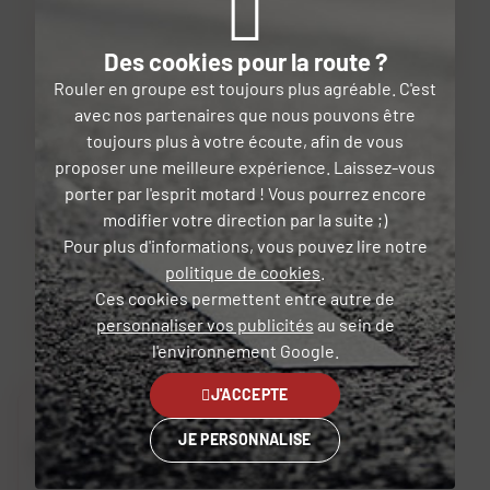
4
0
Des cookies pour la route ?
Rouler en groupe est toujours plus agréable. C'est
3
avec nos partenaires que nous pouvons être
toujours plus à votre écoute, afin de vous
0
proposer une meilleure expérience. Laissez-vous
porter par l'esprit motard ! Vous pourrez encore
2
modifier votre direction par la suite ;)
Pour plus d'informations, vous pouvez lire notre
0
politique de cookies
.
Ces cookies permettent entre autre de
1
personnaliser vos publicités
au sein de
l'environnement Google.
0
J'ACCEPTE
4 juin 2026
JE PERSONNALISE
Michel
Couleur : Bleu
trés comfortable , je