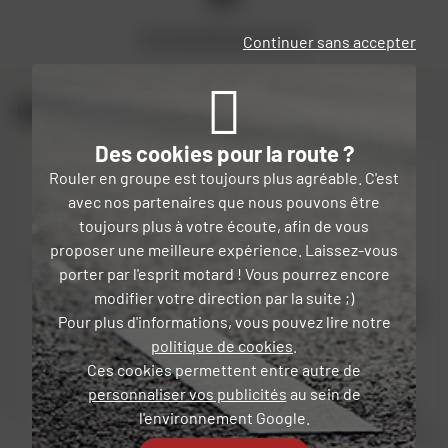
Voir la politique des avis
Continuer sans accepter
Complétez votre équipement
Des cookies pour la route ?
Rouler en groupe est toujours plus agréable. C'est
avec nos partenaires que nous pouvons être
toujours plus à votre écoute, afin de vous
proposer une meilleure expérience. Laissez-vous
porter par l'esprit motard ! Vous pourrez encore
modifier votre direction par la suite ;)
Pour plus d'informations, vous pouvez lire notre
politique de cookies
.
Ces cookies permettent entre autre de
personnaliser vos publicités
au sein de
FRANCE EQUIPEMENT
FRANCE EQUIPEMENT
l'environnement Google.
Kit Chaîne GS 500E
Kit Chaîne 500 GS-E (RK520SO