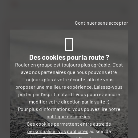
0
Continuer sans accepter
7 mai 2018
Anonymous
Anonymous
Couleur :
Kit chaîne de très bonne qualité,
Le pignon et la couro
je recommande !
étaient de la bonne tai
Des cookies pour la route ?
la chaîne était trop lon
Rouler en groupe est toujours plus agréable. C'est
du retourner en maga
avec nos partenaires que nous pouvons être
modifier la taille. Pre
toujours plus à votre écoute, afin de vous
réalisée immédiateme
proposer une meilleure expérience. Laissez-vous
problème, merci à l'éq
porter par l'esprit motard ! Vous pourrez encore
Valenciennes.
modifier votre direction par la suite ;)
Pour plus d'informations, vous pouvez lire notre
politique de cookies
.
Ces cookies permettent entre autre de
personnaliser vos publicités
au sein de