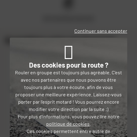
Voir la politique des avis
Continuer sans accepter
Complétez votre équipement
Des cookies pour la route ?
Rouler en groupe est toujours plus agréable. C'est
avec nos partenaires que nous pouvons être
toujours plus à votre écoute, afin de vous
proposer une meilleure expérience. Laissez-vous
porter par l'esprit motard ! Vous pourrez encore
modifier votre direction par la suite ;)
Pour plus d'informations, vous pouvez lire notre
politique de cookies
.
Ces cookies permettent entre autre de
FRANCE EQUIPEMENT
FRANCE EQUIPEMENT