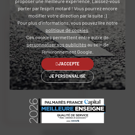
proposer une meilleure expérience. Laissez-vous
0
porter par l'esprit motard ! Vous pourrez encore
modifier votre direction par la suite ;)
Pour plus d'informations, vous pouvez lire notre
3 janvier 2026
politique de cookies
.
Mathieu
Ces cookies permettent entre autre de
Couleur : Noir / Blanc / Rouge
personnaliser vos publicités
au sein de
Bonne taille reçu dans les
l'environnement Google.
délais. Bon qualite
J'ACCEPTE
JE PERSONNALISE
Voir la politique des avis