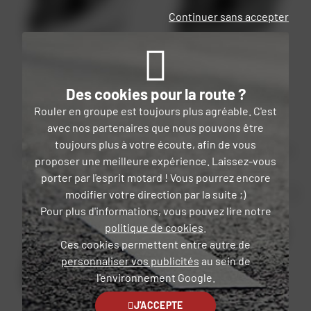
Continuer sans accepter
Des cookies pour la route ?
PRIX FLASH
PRIX FLASH
Rouler en groupe est toujours plus agréable. C'est
AIROH
AIROH
avec nos partenaires que nous pouvons être
Casque Matryx Color
Casque Matryx Color
toujours plus à votre écoute, afin de vous
Prix public conseillé : 369,99 €
Prix public conseillé : 369,99 €
proposer une meilleure expérience. Laissez-vous
284,71 €
284,71 €
porter par l'esprit motard ! Vous pourrez encore
modifier votre direction par la suite ;)
Pour plus d'informations, vous pouvez lire notre
politique de cookies
.
Ces cookies permettent entre autre de
personnaliser vos publicités
au sein de
l'environnement Google.
J'ACCEPTE