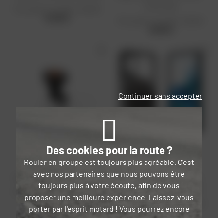
FitClic Neo
Prix public conseillé : 30,95 €
30,95 €
Prix public conseillé : 39,95 €
39,95 €
Continuer sans accepter
Des cookies pour la route ?
Rouler en groupe est toujours plus agréable. C'est
TIGRA
TIGRA
avec nos partenaires que nous pouvons être
Support Guidon - FitClic Neo
Coque de protection Fitclic
toujours plus à votre écoute, afin de vous
GS20 - Samsung Galaxy S20
Prix public conseillé : 39,95 €
proposer une meilleure expérience. Laissez-vous
39,95 €
Prix public conseillé : 26,95 €
porter par l'esprit motard ! Vous pourrez encore
26,95 €