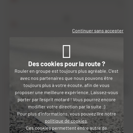
1
2
Continuer sans accepter
0
1
0
Des cookies pour la route ?
Rouler en groupe est toujours plus agréable. C'est
5 mars 2023
31 dé
avec nos partenaires que nous pouvons être
Anonymous
Anonymous
toujours plus à votre écoute, afin de vous
Couleur : Noir / Rose
Couleur :
Nickel
Esthétique et discret 
proposer une meilleure expérience. Laissez-vous
le tester.
porter par l'esprit motard ! Vous pourrez encore
modifier votre direction par la suite ;)
Pour plus d'informations, vous pouvez lire notre
politique de cookies
.
Ces cookies permettent entre autre de