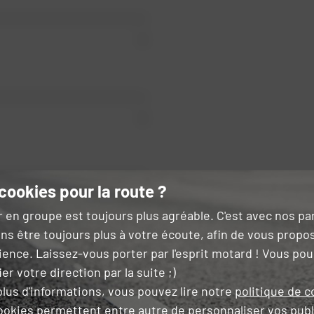
températures.
cookies pour la route ?
r en groupe est toujours plus agréable. C'est avec nos p
ns être toujours plus à votre écoute, afin de vous propo
ience. Laissez-vous porter par l'esprit motard ! Vous po
er votre direction par la suite ;)
lus d'informations, vous pouvez lire notre
politique de c
ookies permettent entre autre de
personnaliser vos publ