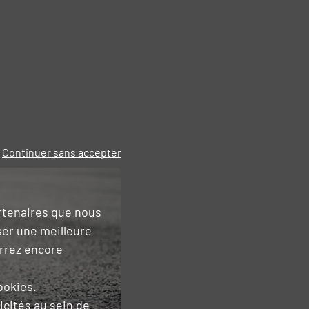
Continuer sans accepter
artenaires que nous
ser une meilleure
urrez encore
ookies
.
icités
au sein de