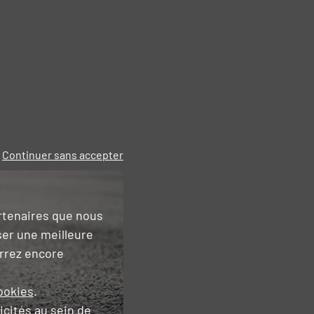
Continuer sans accepter
artenaires que nous
ser une meilleure
urrez encore
ookies
.
icités
au sein de