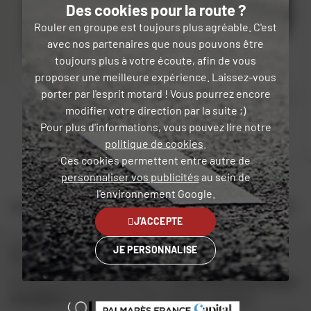
Des cookies pour la route ?
Rouler en groupe est toujours plus agréable. C'est
avec nos partenaires que nous pouvons être
toujours plus à votre écoute, afin de vous
proposer une meilleure expérience. Laissez-vous
TUFF JUG
TUFF JUG
porter par l'esprit motard ! Vous pourrez encore
Bidon essence 10 litres avec
Adaptateur caoutchouc KTM
modifier votre direction par la suite ;)
bouchon Ripper
Pour plus d'informations, vous pouvez lire notre
51,60 €
10,69 €
politique de cookies
.
Prix public conseillé : 51,60 €
Prix public conseillé : 10,69 €
Ces cookies permettent entre autre de
personnaliser vos publicités
au sein de
l'environnement Google.
ACCUEIL
ENTRETIEN ET OUTILLAGE
OUTILLAGE
BAC, BIDON, DOSEUR
J'ACCEPTE
Restez connectés
JE PERSONNALISE
Profitez des bons plans Dafy et de
10 € offerts lors de votre
inscription
à la newsletter Dafy.
Voir les conditions