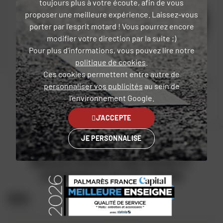
toujours plus à votre écoute, afin de vous
proposer une meilleure expérience. Laissez-vous
porter par l'esprit motard ! Vous pourrez encore
modifier votre direction par la suite ;)
Pour plus d'informations, vous pouvez lire notre
politique de cookies
.
REV'IT
DAINESE
Ces cookies permettent entre autre de
Blouson femme Xena 4 Ladies
Blouson Femme Lady Mayfair
personnaliser vos publicités
au sein de
D-Dry®
l'environnement Google.
377,90 €
369,95 €
J'ACCEPTE
Prix public conseillé : 419,99 €
Prix public conseillé : 369,95 €
JE PERSONNALISE
Blouson femme Lady Dorian 2:
L'expérience de nos clients
Avis