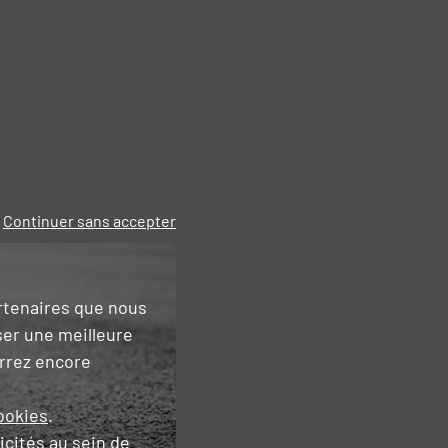
Continuer sans accepter
artenaires que nous
ser une meilleure
urrez encore
ookies
.
icités
au sein de