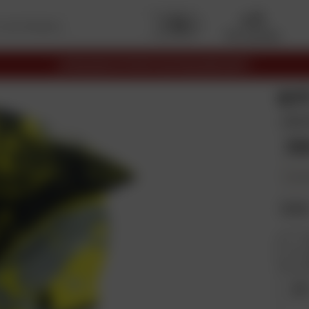
Mon garage
LIVRAISON OFFERTE EN RELAIS DÈS 69€
KY
Jaun
39
En plus
Taill
XS