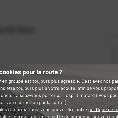
ue NZ-Race
Fibres
Pinlock (inclus)
Comment choisir ?
composites
cookies pour la route ?
r en groupe est toujours plus agréable. C'est avec nos p
ns être toujours plus à votre écoute, afin de vous propo
g
racing
Style :
ience. Laissez-vous porter par l'esprit motard ! Vous po
er votre direction par la suite ;)
lus d'informations, vous pouvez lire notre
politique de c
ookies permettent entre autre de
personnaliser vos publ