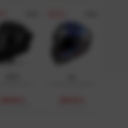
5.0/5
5.0/5
DAFY
PRIX DAFY
AIROH
LS2
que Matryx Carbon
Casque FF807 Dragon Trax
399,90 €
399,20 €
public conseillé : 499,99 €
Prix public conseillé : 499 €