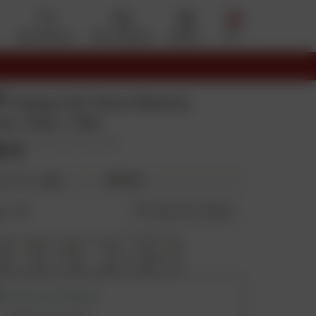
Mes favoris
Mon compte
Panier
Menu
T
Casque NZ-Race Blazing
e / Noir / Mat
9 €
Prix public conseillé : 399 €
99,75 €
4X
ieurs fois
e
:
XS
Guide des tailles
S
M
L
XL
2XL
RETRAIT DISPONIBLE