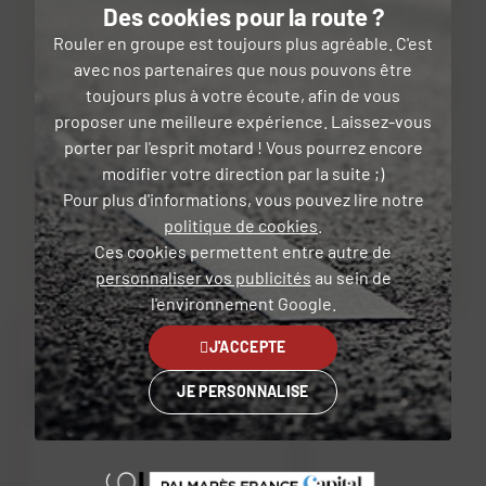
Des cookies pour la route ?
Rouler en groupe est toujours plus agréable. C'est
3
avec nos partenaires que nous pouvons être
0
toujours plus à votre écoute, afin de vous
proposer une meilleure expérience. Laissez-vous
2
porter par l'esprit motard ! Vous pourrez encore
modifier votre direction par la suite ;)
0
Pour plus d'informations, vous pouvez lire notre
politique de cookies
.
1
Ces cookies permettent entre autre de
personnaliser vos publicités
au sein de
0
l'environnement Google.
J'ACCEPTE
3 mars 2022
Anonymous
Couleur :
JE PERSONNALISE
parfait