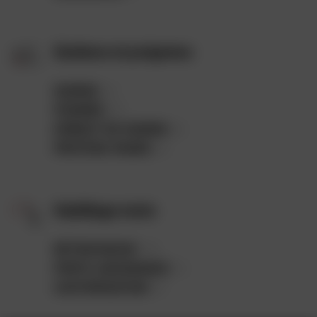
Guidons et poignées
GUIDON
(11)
POIGNÉE
(11)
EMBOUT DE GUIDON
(9)
PROTÈGE-MAINS
(3)
Habillage moto
RÉTROVISEUR
(75)
PORTE-ASSURANCE
(7)
CUSTOMISATION
(5)