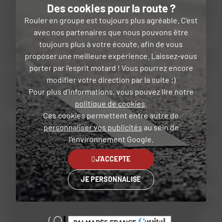
Des cookies pour la route ?
et d’assistances électroniques. La version S Grand Tourer, lancée en
Rouler en groupe est toujours plus agréable. C'est
2021, se distingue par sa peinture anti-rayures, sa bulle réglable, ses
poignées chauffantes, son tableau de bord TFT couleur, ses feux de
avec nos partenaires que nous pouvons être
virage à LED, son shifter et ses modes de conduite évolués. La
toujours plus à votre écoute, afin de vous
bagagerie Grand Tourer, avec deux valises latérales et un top case de
proposer une meilleure expérience. Laissez-vous
47 litres, répond parfaitement aux besoins des grands voyageurs. Ce
porter par l'esprit motard ! Vous pourrez encore
modèle s’adresse à ceux qui recherchent une grande routière fiable,
modifier votre direction par la suite ;)
bien équipée et accessible, tout en restant compétitive face à la
Pour plus d'informations, vous pouvez lire notre
concurrence. Passons maintenant aux caractéristiques techniques
politique de cookies
.
qui font la force de cette moto.
Ces cookies permettent entre autre de
personnaliser vos publicités
au sein de
Ce modèle repose sur un cadre double poutre en aluminium renforcé,
l'environnement Google.
hérité de la Z 1000, garantissant une rigidité et une répartition des
masses optimales. Son moteur quatre cylindres en ligne de 1 043
J'ACCEPTE
cm³ développe 120 chevaux à 9 000 tr/min et 102 Nm de couple à 7
500 tr/min. La boîte à six rapports, avec ses deux premiers rapports
JE PERSONNALISE
courts, assure réactivité et souplesse, tandis que les autres rapports
favorisent l’économie sur autoroute. Les suspensions Showa,
dotées des systèmes ‘Back Link’, Balance Free Front Fork et Balance
Free Rear Cushion Light, offrent un confort et un amorti de haut