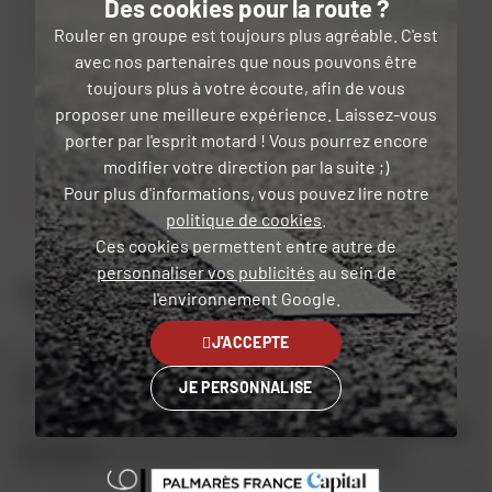
Des cookies pour la route ?
opaque. J’ai reçu un orange très
Rouler en groupe est toujours plus agréable. C'est
transparent .
avec nos partenaires que nous pouvons être
toujours plus à votre écoute, afin de vous
proposer une meilleure expérience. Laissez-vous
porter par l'esprit motard ! Vous pourrez encore
modifier votre direction par la suite ;)
VOIR RÉPONSE DAFY
Pour plus d'informations, vous pouvez lire notre
politique de cookies
.
Ces cookies permettent entre autre de
personnaliser vos publicités
au sein de
ACCUEIL
CASQUES
ACCESSOIRES
VISIÈRE, ÉCRAN, PINLOCK
l'environnement Google.
ECRAN OPTICS™ 22.06 - AIRFORM
J'ACCEPTE
Restez connectés
JE PERSONNALISE
Profitez des bons plans Dafy et de
10 € offerts lors de votre
inscription
à la newsletter Dafy.
Voir les conditions