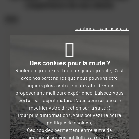
L'expérience de nos clients
Avis
Continuer sans accepter
5.0
/5
Basé sur 1 avis
RÉPARTITION DES NOTES
Des cookies pour la route ?
5
Rouler en groupe est toujours plus agréable. C'est
avec nos partenaires que nous pouvons être
1
toujours plus à votre écoute, afin de vous
proposer une meilleure expérience. Laissez-vous
4
porter par l'esprit motard ! Vous pourrez encore
0
modifier votre direction par la suite ;)
Pour plus d'informations, vous pouvez lire notre
3
politique de cookies
.
Ces cookies permettent entre autre de
0
personnaliser vos publicités
au sein de