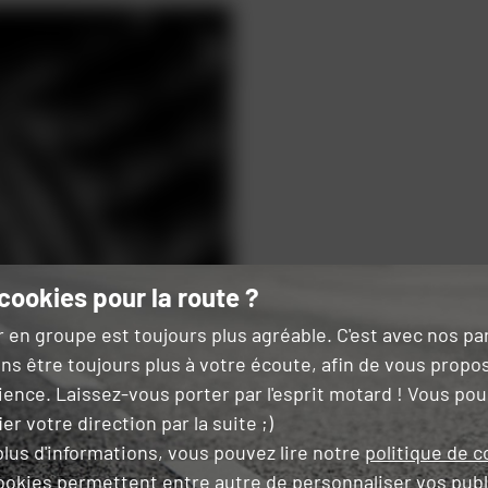
cookies pour la route ?
r en groupe est toujours plus agréable. C'est avec nos p
ns être toujours plus à votre écoute, afin de vous propo
ience. Laissez-vous porter par l'esprit motard ! Vous po
er votre direction par la suite ;)
lus d'informations, vous pouvez lire notre
politique de c
ookies permettent entre autre de
personnaliser vos publ