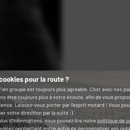
cookies pour la route ?
r en groupe est toujours plus agréable. C'est avec nos p
ns être toujours plus à votre écoute, afin de vous propo
ience. Laissez-vous porter par l'esprit motard ! Vous po
er votre direction par la suite ;)
lus d'informations, vous pouvez lire notre
politique de c
ookies permettent entre autre de
personnaliser vos publ