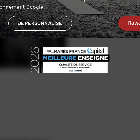
ironnement Google.
JE PERSONNALISE
J'A