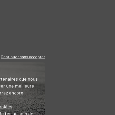
Continuer sans accepter
artenaires que nous
ser une meilleure
urrez encore
ookies
.
icités
au sein de