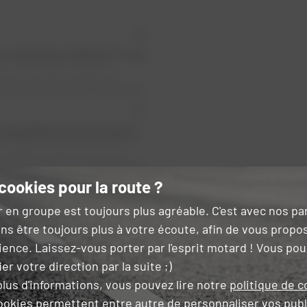
en matériau O Matter™, à la
hane flexible s'adaptant
sques moto.
 équilibrée de la pression.
 molletonnées évacuant
cookies pour la route ?
blure silicone permettant
njection avec revêtement
r en groupe est toujours plus agréable. C'est avec nos p
ivités intenses.
ns être toujours plus à votre écoute, afin de vous propo
 d'améliorer le contraste
ience. Laissez-vous porter par l'esprit motard ! Vous po
er votre direction par la suite ;)
 possibilité de changer
lus d'informations, vous pouvez lire notre
politique de c
ookies permettent entre autre de
personnaliser vos publ