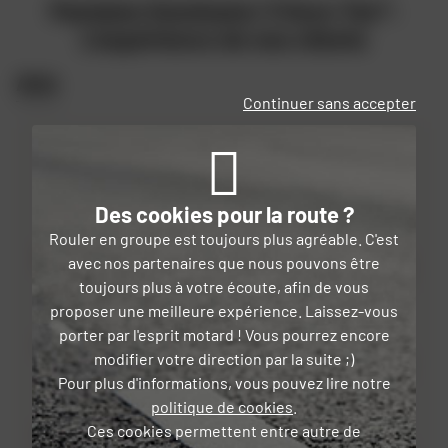
Pantalon Dominator 3 Gore-Tex®:
L'expérience de nos clients
Avis
Continuer sans accepter
5.0
/5
Basé sur 1 avis
RÉPARTITION DES NOTES
Des cookies pour la route ?
5
Rouler en groupe est toujours plus agréable. C'est
avec nos partenaires que nous pouvons être
1
toujours plus à votre écoute, afin de vous
proposer une meilleure expérience. Laissez-vous
4
porter par l'esprit motard ! Vous pourrez encore
modifier votre direction par la suite ;)
0
Pour plus d'informations, vous pouvez lire notre
politique de cookies
.
3
Ces cookies permettent entre autre de