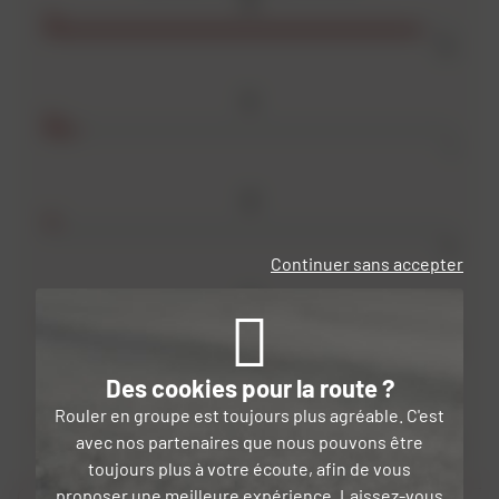
12
4
1
3
0
Continuer sans accepter
2
0
Des cookies pour la route ?
1
Rouler en groupe est toujours plus agréable. C'est
avec nos partenaires que nous pouvons être
0
toujours plus à votre écoute, afin de vous
proposer une meilleure expérience. Laissez-vous