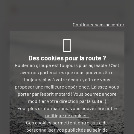
1
2
Continuer sans accepter
18 août 2025
20 déc
David
Anonymous
Couleur : Argent
Coul
Très belle finition
Très belle finition👌
Des cookies pour la route ?
Rouler en groupe est toujours plus agréable. C'est
avec nos partenaires que nous pouvons être
toujours plus à votre écoute, afin de vous
proposer une meilleure expérience. Laissez-vous
porter par l'esprit motard ! Vous pourrez encore
modifier votre direction par la suite ;)
Pour plus d'informations, vous pouvez lire notre
politique de cookies
.
Ces cookies permettent entre autre de
personnaliser vos publicités
au sein de