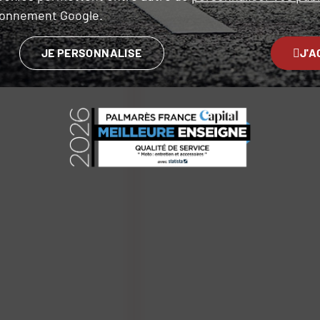
ironnement Google.
JE PERSONNALISE
J'A