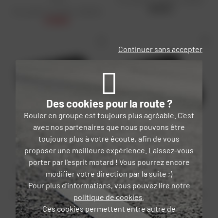
59,99 €
Prix public conseillé : 109,95 €
87,96 €
Continuer sans accepter
Des cookies pour la route ?
Rouler en groupe est toujours plus agréable. C'est
avec nos partenaires que nous pouvons être
toujours plus à votre écoute, afin de vous
PRIX DAFY
PRIX DAFY
proposer une meilleure expérience. Laissez-vous
CARDO
CARDO
porter par l'esprit motard ! Vous pourrez encore
Intercom Packtalk Edge Duo
Intercom Freecom Spirit HD
modifier votre direction par la suite ;)
Dafy
Duo Dafy
Pour plus d'informations, vous pouvez lire notre
Prix public conseillé : 729,95 €
Prix public conseillé : 304,95 €
politique de cookies
.
583,96 €
250,06 €
Ces cookies permettent entre autre de