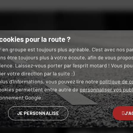
cookies pour la route ?
r en groupe est toujours plus agréable. C'est avec nos p
ns être toujours plus à votre écoute, afin de vous propo
ience. Laissez-vous porter par l'esprit motard ! Vous po
er votre direction par la suite ;)
lus d'informations, vous pouvez lire notre
politique de c
ookies permettent entre autre de
personnaliser vos publ
ironnement Google.
LES TUTOS DAFY
JE PERSONNALISE
J'A
moto
Comment pro