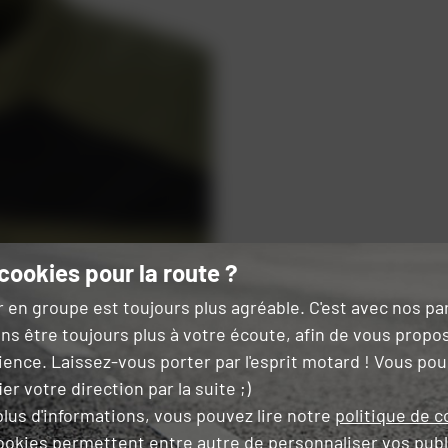
cookies pour la route ?
r en groupe est toujours plus agréable. C'est avec nos p
ns être toujours plus à votre écoute, afin de vous propo
ience. Laissez-vous porter par l'esprit motard ! Vous po
er votre direction par la suite ;)
lus d'informations, vous pouvez lire notre
politique de c
ookies permettent entre autre de
personnaliser vos publ