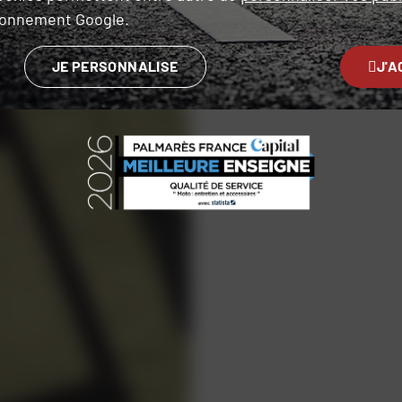
ironnement Google.
JE PERSONNALISE
J'A